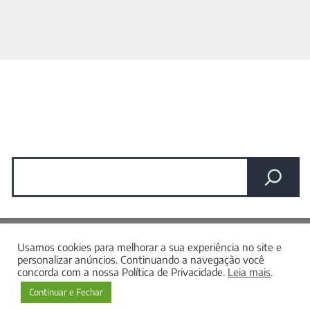
Pesquisar
Nos acompanhe nas redes sociais
Usamos cookies para melhorar a sua experiência no site e
personalizar anúncios. Continuando a navegação você
concorda com a nossa Política de Privacidade.
Leia mais
.
©Willtek. Todos os direitos reservados.
Continuar e Fechar
Produzido por
1nicDigital