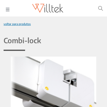
Pular
para
o
conteúdo
voltar para produtos
Combi-lock