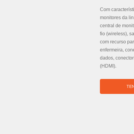
Com característ
monitores da li
central de moni
fio (wireless),
com recurso par
enfermeira, con
dados, conector
(HDMI).
TE