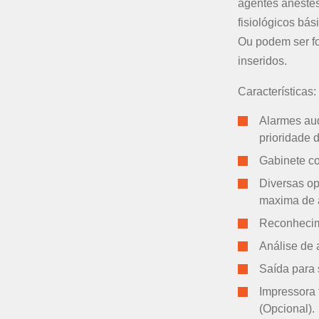
agentes anestés
fisiológicos bási
Ou podem ser fo
inseridos.
Características:
Alarmes aud
prioridade 
Gabinete c
Diversas op
maxima de a
Reconhecim
Análise de 
Saída para 
Impressora
(Opcional).