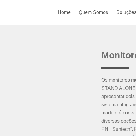
Home
Quem Somos
Soluçõe
Monitor
Os monitores m
STAND ALONE, s
apresentar dois
sistema plug and
módulo é conect
diversas opções
PNI “Suntech”, 