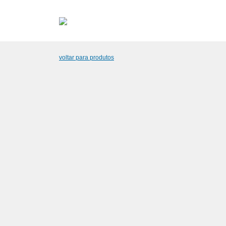
Pular
para
o
conteúdo
voltar para produtos