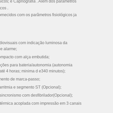
icos; e Capnografia . Além dos parâmetros
cos .
rnecidos com os parâmetros fisiológicos ja
iovisuais com indicação luminosa da
de alarme;
ompacto com alça embutida;
ções para bateria/autonomia (autonomia
té 4 horas; minima d e340 minutos);
ento de marca-passo;
arritmia e segmento ST (Opcional);
sincronismo com desfibrilador(Opcional);
 térmica acoplada com impressão em 3 canais