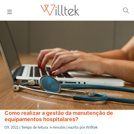
Pular
para
o
conteúdo
Como realizar a gestão da manutenção de
equipamentos hospitalares?
09, 2022 |
Tempo de leitura:
4
minutes
| escrito por Willtek