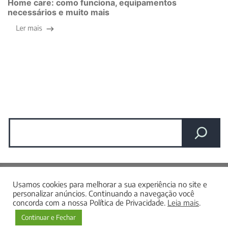
Home care: como funciona, equipamentos
necessários e muito mais
Pesquisar
Nos acompanhe nas redes sociais
Usamos cookies para melhorar a sua experiência no site e
personalizar anúncios. Continuando a navegação você
concorda com a nossa Política de Privacidade.
Leia mais
.
©Willtek. Todos os direitos reservados.
Continuar e Fechar
Produzido por
1nicDigital